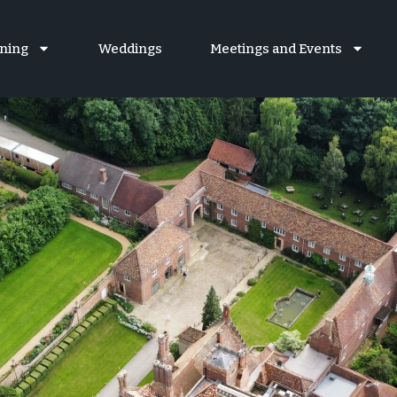
ning
Weddings
Meetings and Events