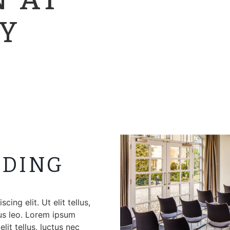
N AT
Y
ADING
ing elit. Ut elit tellus,
bus leo. Lorem ipsum
lit tellus, luctus nec