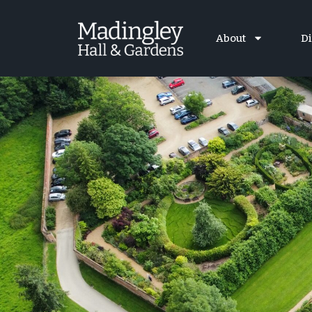
About
Di